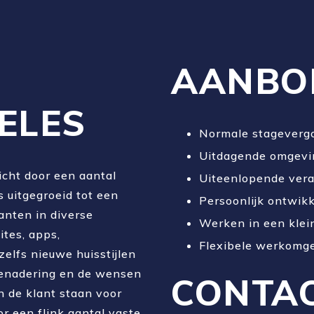
AANBO
ELES
Normale stageverg
Uitdagende omgevin
icht door een aantal
Uiteenlopende ver
s uitgegroeid tot een
Persoonlijk ontwik
anten in diverse
Werken in een klei
tes, apps,
Flexibele werkomge
zelfs nieuwe huisstijlen
benadering en de wensen
CONTA
n de klant staan voor
 een flink aantal vaste