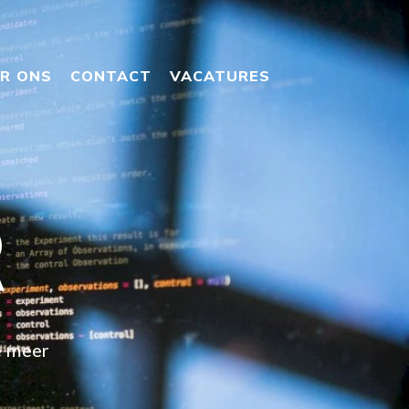
R ONS
CONTACT
VACATURES
R
e meer