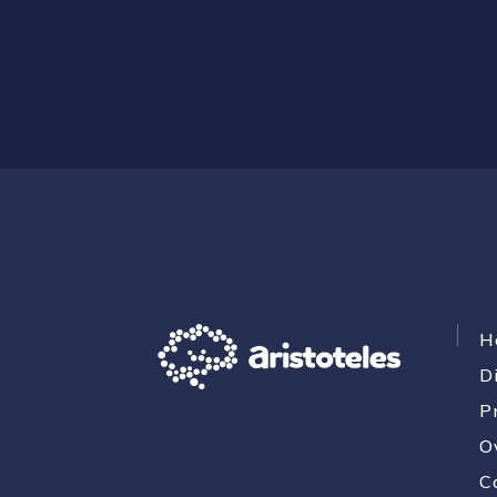
H
D
P
O
C