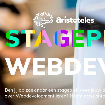
STAGEP
WEBDE
Ben jij op zoek naar een stageplek voor jouw d
over Webdevelopment leren? Neem dan contac