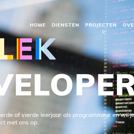
HOME
DIENSTEN
PROJECTEN
OVE
LEK
VELOPE
erde of vierde leerjaar als programmeur en wil j
t met ons op.