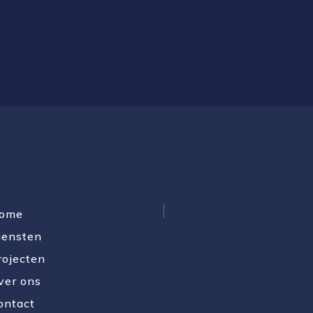
ome
iensten
rojecten
ver ons
ontact