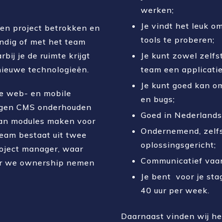
werken;
Je vindt het leuk 
een project betrokken en
tools te proberen;
andig of met het team
bij je de ruimte krijgt
Je kunt zowel zelf
ieuwe technologieën.
team een applicati
Je kunt goed kan o
e web- en mobile
en bugs;
eigen CMS onderhouden
Goed in Nederlands
dan modules maken voor
Ondernemend, zelf
eam bestaat uit twee
oplossingsgericht;
roject manager, waar
Communicatief vaa
ar we ownership nemen
Je bent voor je st
40 uur per week.
Daarnaast vinden wij het