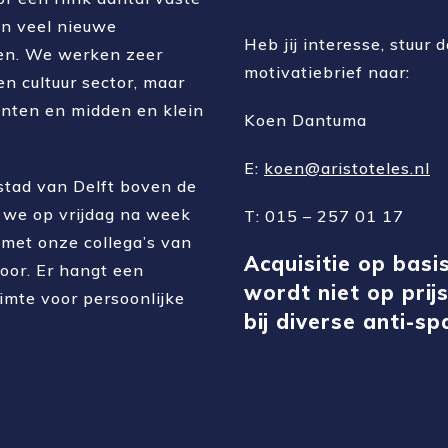
an veel nieuwe
Heb jij interesse, stuur
en. We werken zeer
motivatiebrief naar:
en cultuur sector, maar
anten en midden en klein
Koen Dantuma
E:
koen@aristoteles.nl
stad van Delft boven de
r we op vrijdag na week
T: 015 – 257 01 17
met onze collega’s van
Acquisitie op basi
oor. Er hangt een
wordt niet op prij
uimte voor persoonlijke
bij diverse anti-sp