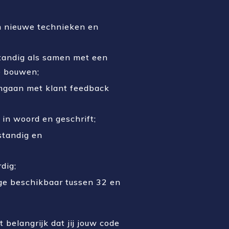
om nieuwe technieken en
standig als samen met een
e bouwen;
mgaan met klant feedback
 in woord en geschrift;
standig en
rdig;
age beschikbaar tussen 32 en
 belangrijk dat jij jouw code